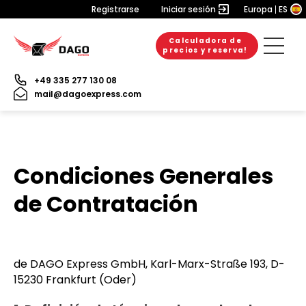
Registrarse
Iniciar sesión
Europa
ES
Calculadora de
precios y reserva!
+49 335 277 130 08
mail@dagoexpress.com
Condiciones Generales
de Contratación
de DAGO Express GmbH, Karl-Marx-Straße 193, D-
15230 Frankfurt (Oder)