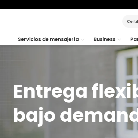
Certi
Servicios de mensajería
Business
Par
Entrega flexi
bajo deman