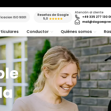
Atención al cliente
Reseñas de Google
+49 335 277 130 0
ficacion ISO 9001
5,0
★★★★★
mail@dagoexpre
ticulares
Conductor
Quiénes somos
Ras
ble
da