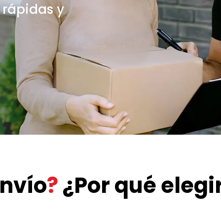
, rápidas y
envío
?
¿Por qué elegi