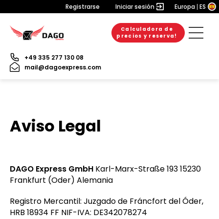
Registrarse
Iniciar sesión
Europa
ES
Calculadora de
precios y reserva!
+49 335 277 130 08
mail@dagoexpress.com
Aviso Legal
DAGO Express GmbH
Karl-Marx-Straße 193 15230
Frankfurt (Oder) Alemania
Registro Mercantil: Juzgado de Fráncfort del Óder,
HRB 18934 FF NIF-IVA: DE342078274