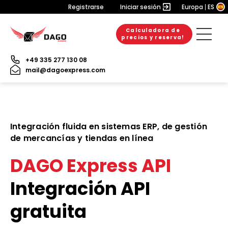
Registrarse
Iniciar sesión
Europa
ES
Calculadora de
precios y reserva!
+49 335 277 130 08
mail@dagoexpress.com
Integración fluida en sistemas ERP, de gestión
de mercancías y tiendas en línea
DAGO Express API
Integración API
gratuita