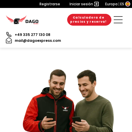
Registrarse
Iniciar sesión
Europa
ES
Calculadora de
precios y reserva!
+49 335 277 130 08
mail@dagoexpress.com