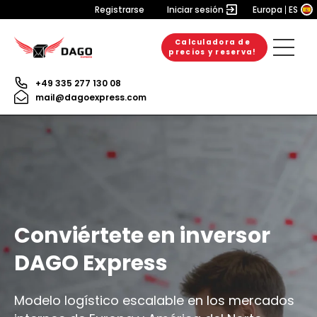
Registrarse
Iniciar sesión
Europa
ES
Calculadora de
precios y reserva!
+49 335 277 130 08
mail@dagoexpress.com
Conviértete en inversor
DAGO Express
Modelo logístico escalable en los mercados