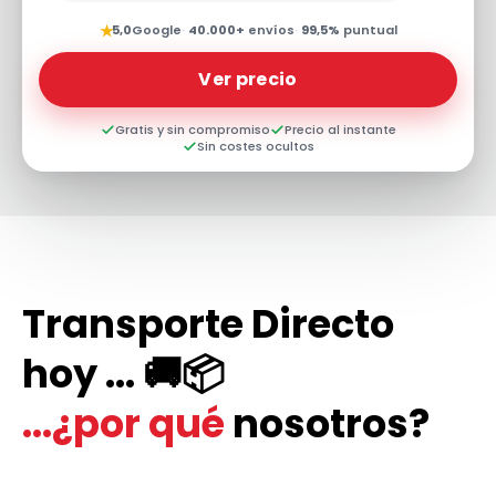
★
5,0
Google
·
40.000+
envíos
·
99,5%
puntual
Ver precio
Gratis y sin compromiso
Precio al instante
Sin costes ocultos
Transporte Directo
hoy ... 🚚📦
...¿por qué
nosotros?