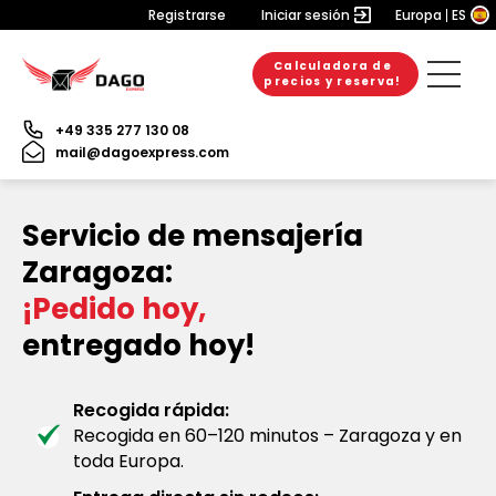
Registrarse
Iniciar sesión
Europa
ES
Calculadora de
precios y reserva!
+49 335 277 130 08
mail@dagoexpress.com
Servicio de mensajería
Zaragoza:
¡Pedido hoy,
entregado hoy!
Recogida rápida:
Recogida en 60–120 minutos – Zaragoza y en
toda Europa.