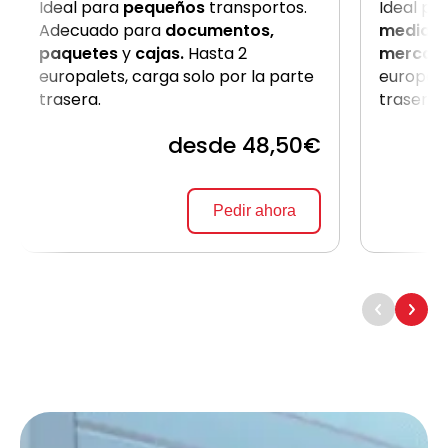
Ideal para
pequeños
transportos.
Ideal pa
Adecuado para
documentos,
medio
c
paquetes
y
cajas.
Hasta 2
mercanc
europalets, carga solo por la parte
europale
trasera.
trasera
desde 48,50€
Pedir ahora