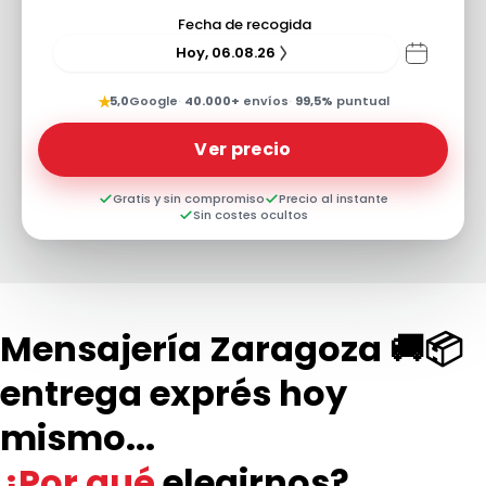
Fecha de recogida
Hoy, 06.08.26
★
5,0
Google
·
40.000+
envíos
·
99,5%
puntual
Ver precio
Gratis y sin compromiso
Precio al instante
Sin costes ocultos
Mensajería Zaragoza 🚚📦
entrega exprés hoy
mismo...
¿Por qué
elegirnos?