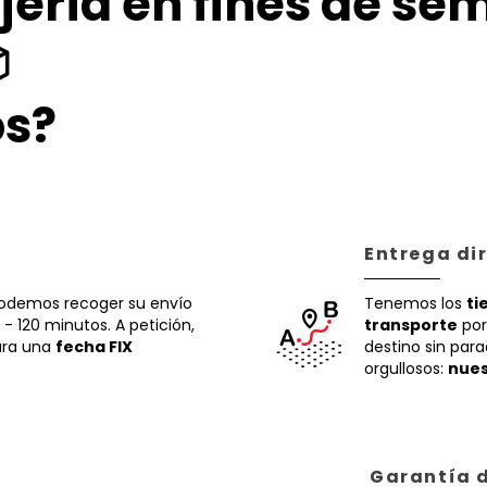
jería en fines de se

os?
Entrega di
 podemos recoger su envío
Tenemos los
ti
- 120 minutos. A petición,
transporte
por
ara una
fecha FIX
destino sin par
orgullosos:
nues
Garantía d