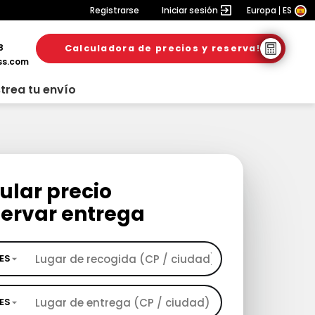
Registrarse
Iniciar sesión
Europa
ES
8
Calculadora de precios y reserva!
ss.com
trea tu envío
ular precio
servar entrega
ES
ES