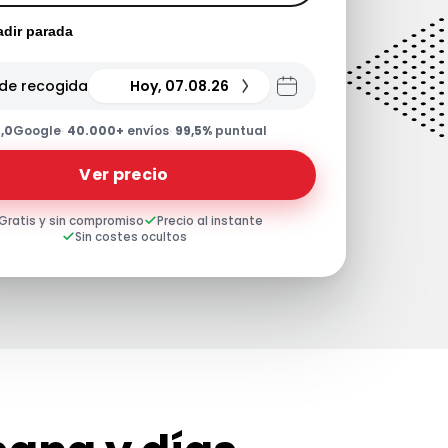
dir parada
de recogida
Hoy, 07.08.26
,0
Google
·
40.000+
envíos
·
99,5%
puntual
Ver precio
Gratis y sin compromiso
Precio al instante
Sin costes ocultos