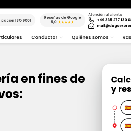
Atención al cliente
Reseñas de Google
+49 335 277 130 0
ficacion ISO 9001
5,0
★★★★★
mail@dagoexpre
ticulares
Conductor
Quiénes somos
Ras
ría en fines de
Calc
y re
vos: