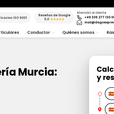
Atención al cliente
Reseñas de Google
+49 335 277 130 0
ficacion ISO 9001
5,0
★★★★★
mail@dagoexpre
ticulares
Conductor
Quiénes somos
Ras
Calc
ría Murcia:
y re