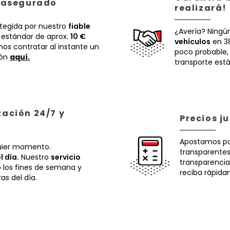
á asegurado
realizará!
otegida por nuestro
fiable
¿Avería? Ningú
 estándar de aprox.
10 €
vehículos
en 38
os contratar al instante un
poco probable
ión
aquí.
transporte está
zación 24/7 y
Precios j
Apostamos p
uier momento.
transparentes.
l día.
Nuestro
servicio
transparencia
o los fines de semana y
reciba rápida
ras del día.