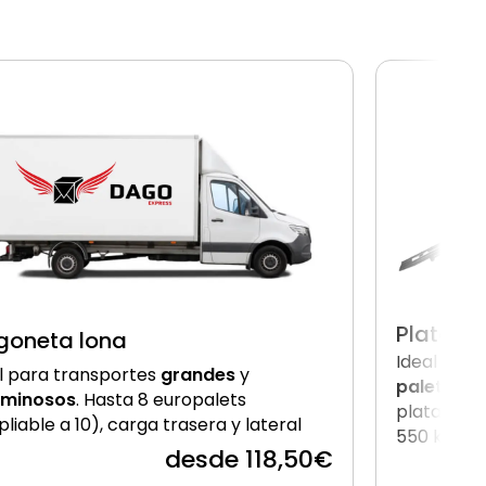
Platafo
goneta lona
Ideal par
l para transportes
grandes
y
paletizad
uminosos
. Hasta 8 europalets
plataforma
liable a 10), carga trasera y lateral
550 kg por
desde 118,50€