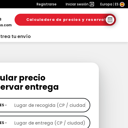
Registrarse
Iniciar sesión
Europa
ES
8
Calculadora de precios y reserva!
ss.com
trea tu envío
ular precio
servar entrega
ES
ES