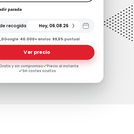
dir parada
de recogida
Hoy, 06.08.26
,0
Google
·
40.000+
envíos
·
99,5%
puntual
Ver precio
Gratis y sin compromiso
Precio al instante
Sin costes ocultos