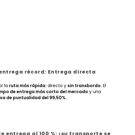
entrega récord: Entrega directa
or la
ruta más rápida:
directo y
sin transbordo.
El
empo de entrega más corto del mercado
y una
sa de puntualidad del 99,50%.
e entrega al 100 %: ¡su transporte se