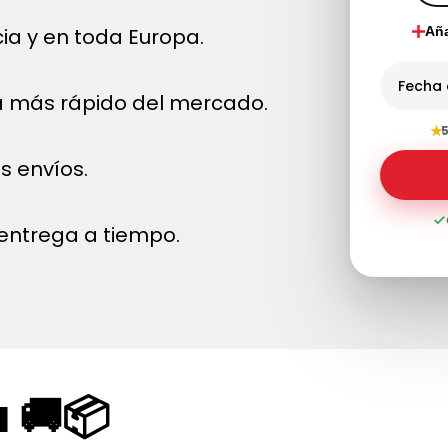
ia y en toda Europa.
Aña
Fecha 
a más rápido del mercado.
★
5
s envíos.
entrega a tiempo.
 🚚📦