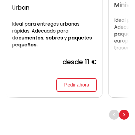
Miniva
Urban
Ideal pa
Ideal para entregas urbanas
Adecuad
rápidas. Adecuado para
paquet
documentos, sobres
y
paquetes
europale
pequeños.
trasera.
desde 11 €
Pedir ahora