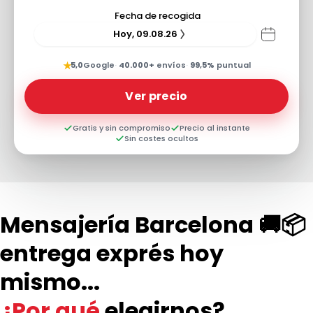
Fecha de recogida
Hoy, 09.08.26
★
5,0
Google
·
40.000+
envíos
·
99,5%
puntual
Ver precio
Gratis y sin compromiso
Precio al instante
Sin costes ocultos
Mensajería Barcelona 🚚📦
entrega exprés hoy
mismo...
¿Por qué
elegirnos?