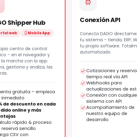
Conexión API
O Shipper Hub
rtal web
Mobile App
Conecta DAGO directame
tu sistema – tienda, ERP, 
tu propio software. Total
opio centro de control
automatizado.
tico – en el navegador y
 la marcha con la app:
va, gestiona y analiza, las
Cotizaciones y reserva
ras.
tiempo real vía API
Webhooks para
actualizaciones de es
enta gratuita – empieza
Conexión con cualquie
 inmediato
sistema con API
% de descuento en cada
Acompañamiento de
dido online y más
nuestro equipo de
ntajas
desarrollo
lculo rápido & proceso
 reserva sencillo
rga CSV con