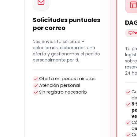
Solicitudes puntuales
DAG
por correo
Po
Nos envías tu solicitud –
calculamos, elaboramos una
Tu pr
oferta y gestionamos el pedido
logís
personalmente por ti.
sobre
reser
24 ho
Oferta en pocos minutos
Atención personal
Cu
Sin registro necesario
de
5 
pe
ve
Cá
de
Ca