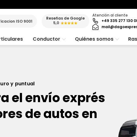
Atención al cliente
Reseñas de Google
+49 335 277 130 0
ficacion ISO 9001
5,0
★★★★★
mail@dagoexpre
ticulares
Conductor
Quiénes somos
Ras
guro y puntual
a el envío exprés
res de autos en