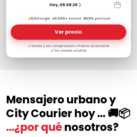
Hoy, 08.08.26
★
5,0
Google
·
40.000+
envíos
·
99,5%
puntual
Ver precio
Gratis y sin compromiso
Precio al instante
Sin costes ocultos
Mensajero urbano y
City Courier hoy ... 🚚📦
...¿por qué
nosotros?