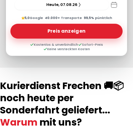
Heute, 07.08.26
★
5,0
Google
·
40.000+
Transporte
·
99,5%
pünktlich
Preis anzeigen
Kostenlos & unverbindlich
Sofort-Preis
Keine versteckten Kosten
Kurierdienst Frechen 🚚📦
noch heute per
Sonderfahrt geliefert...
Warum
mit uns?