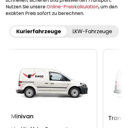
schnellen, sicheren und preiswerten Transport.
Nutzen Sie unsere
Online-Preiskalkulation
, um den
exakten Preis sofort zu berechnen.
Kurierfahrzeuge
LKW-Fahrzeuge
Minivan
Transp