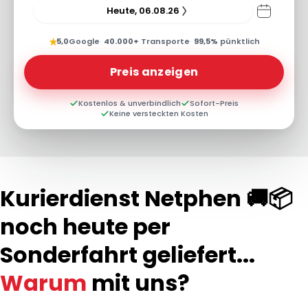
Heute, 06.08.26
★
5,0
Google
·
40.000+
Transporte
·
99,5%
pünktlich
Preis anzeigen
Kostenlos & unverbindlich
Sofort-Preis
Keine versteckten Kosten
Kurierdienst Netphen 🚚📦
noch heute per
Sonderfahrt geliefert...
Warum
mit uns?