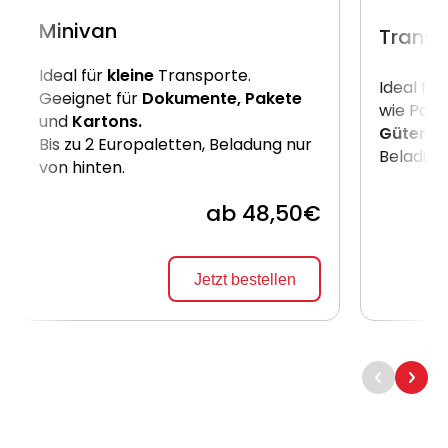
Minivan
Transp
Ideal für
kleine
Transporte.
Ideal für
Geeignet für
Dokumente, Pakete
wie Pake
und
Kartons.
Güter
. B
Bis zu 2 Europaletten, Beladung nur
Beladung
von hinten.
ab 48,50€
Jetzt bestellen