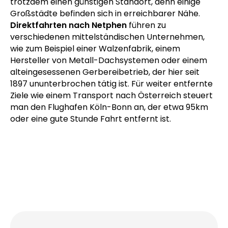
Kurierfahrten nach Netphen
, heute über die A 45,
die in Stadtnähe eine Abfahrt auf die B 508 hat.
Diese durchquert die Stadt als einzige Bundesstraße
von West nach Süd. Unser
Kurier in Netphen
hat
trotzdem einen günstigen Standort, denn einige
Großstädte befinden sich in erreichbarer Nähe.
Direktfahrten nach Netphen
führen zu
verschiedenen mittelständischen Unternehmen,
wie zum Beispiel einer Walzenfabrik, einem
Hersteller von Metall-Dachsystemen oder einem
alteingesessenen Gerbereibetrieb, der hier seit
1897 ununterbrochen tätig ist. Für weiter entfernte
Ziele wie einem Transport nach Österreich steuert
man den Flughafen Köln-Bonn an, der etwa 95km
oder eine gute Stunde Fahrt entfernt ist.