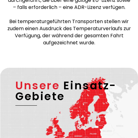
Wir sind nach
ISO 9001
zertifiziert. Alle
grenzüberschreitenden Fahrten werden von
verifizierten und zuverlässigen Transportpartnern
durchgeführt, die über eine gültige EU-Lizenz sowie
– falls erforderlich – eine ADR-Lizenz verfügen.
Bei temperaturgeführten Transporten stellen wir
zudem einen Ausdruck des Temperaturverlaufs zur
Verfügung, der während der gesamten Fahrt
aufgezeichnet wurde.
Unsere
Einsatz-
Gebiete