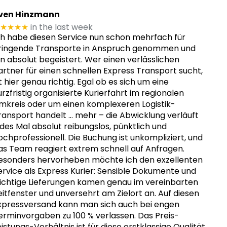
ven Hinzmann
★★★★
in the last week
ch habe diesen Service nun schon mehrfach für
ringende Transporte in Anspruch genommen und
in absolut begeistert. Wer einen verlässlichen
artner für einen schnellen Express Transport sucht,
st hier genau richtig. Egal ob es sich um eine
urzfristig organisierte Kurierfahrt im regionalen
mkreis oder um einen komplexeren Logistik-
ransport handelt
… mehr
– die Abwicklung verläuft
edes Mal absolut reibungslos, pünktlich und
ochprofessionell. Die Buchung ist unkompliziert, und
as Team reagiert extrem schnell auf Anfragen.
esonders hervorheben möchte ich den exzellenten
ervice als Express Kurier: Sensible Dokumente und
ichtige Lieferungen kamen genau im vereinbarten
eitfenster und unversehrt am Zielort an. Auf diesen
xpressversand kann man sich auch bei engen
erminvorgaben zu 100 % verlassen. Das Preis-
eistungs-Verhältnis ist für diese erstklassige Qualität