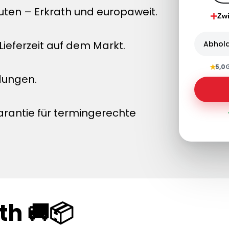
uten – Erkrath und europaweit.
Zw
ieferzeit auf dem Markt.
Abhol
★
5,0
dungen.
arantie für termingerechte
th 🚚📦