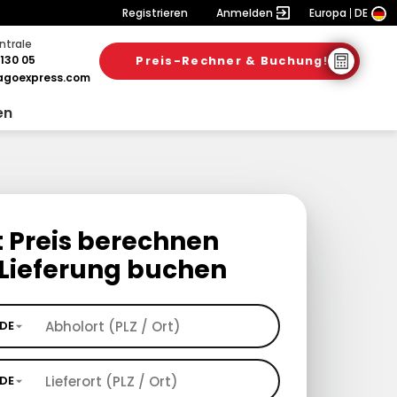
Registrieren
Anmelden
Europa
DE
ntrale
130 05
Preis-Rechner & Buchung!
goexpress.com
en
t Preis berechnen
Lieferung buchen
DE
DE