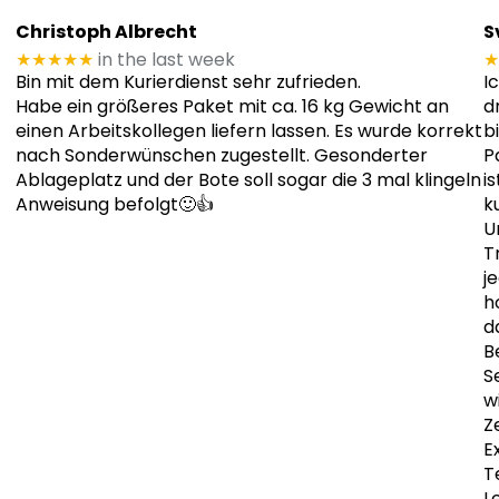
Christoph Albrecht
S
★★★★★
in the last week
★
Bin mit dem Kurierdienst sehr zufrieden.
I
Habe ein größeres Paket mit ca. 16 kg Gewicht an
d
einen Arbeitskollegen liefern lassen. Es wurde korrekt
b
nach Sonderwünschen zugestellt. Gesonderter
P
Ablageplatz und der Bote soll sogar die 3 mal klingeln
i
Anweisung befolgt🙂👍
k
U
T
j
h
d
B
S
w
Z
E
T
L