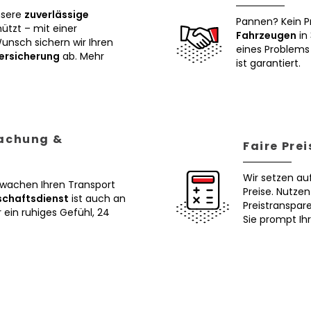
nsere
zuverlässige
Pannen? Kein P
tzt – mit einer
Fahrzeugen
in 
Wunsch sichern wir Ihren
eines Problems 
ersicherung
ab. Mehr
ist garantiert.
wachung &
Faire Pre
Wir setzen au
erwachen Ihren Transport
Preise. Nutze
schaftsdienst
ist auch an
Preistranspar
ein ruhiges Gefühl, 24
Sie prompt Ih