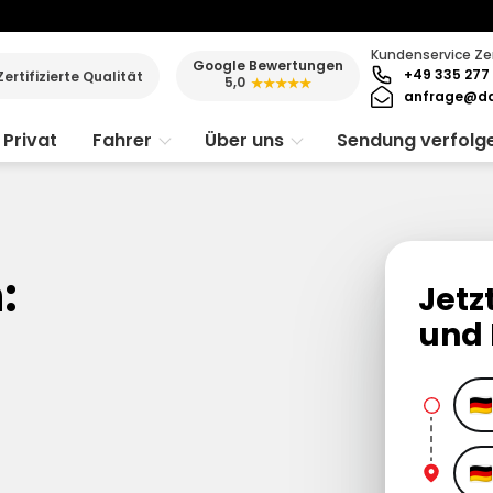
Kundenservice Ze
Google Bewertungen
+49 335 277 
Zertifizierte Qualität
5,0
★★★★★
anfrage@da
Privat
Fahrer
Über uns
Sendung verfolg
:
Jetz
und 