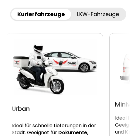
Kurierfahrzeuge
LKW-Fahrzeuge
Miniva
Urban
Ideal für
Geeignet
Ideal für schnelle Lieferungen in der
und
Kart
Stadt. Geeignet für
Dokumente,