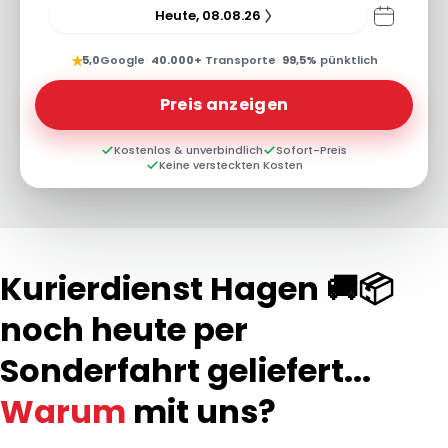
Heute, 08.08.26
★
5,0
Google
·
40.000+
Transporte
·
99,5%
pünktlich
Preis anzeigen
Kostenlos & unverbindlich
Sofort-Preis
Keine versteckten Kosten
Kurierdienst Hagen 🚚📦
noch heute per
Sonderfahrt geliefert...
Warum
mit uns?