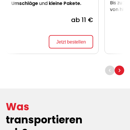
Bis zu 2
Umschläge
und
kleine Pakete.
von hint
ab 11 €
Jetzt bestellen
Was
transportieren