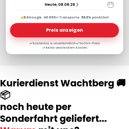
Heute, 08.08.26
★
5,0
Google
·
40.000+
Transporte
·
99,5%
pünktlich
Preis anzeigen
Kostenlos & unverbindlich
Sofort-Preis
Keine versteckten Kosten
Kurierdienst Wachtberg 🚚
📦
noch heute per
Sonderfahrt geliefert...