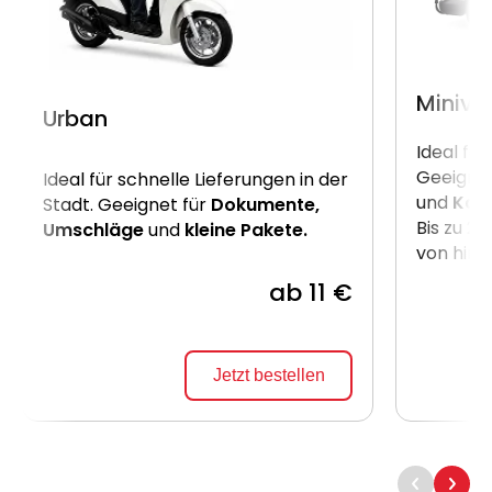
Miniva
Urban
Ideal für
Geeignet
Ideal für schnelle Lieferungen in der
und
Kart
Stadt. Geeignet für
Dokumente,
Bis zu 2
Umschläge
und
kleine Pakete.
von hint
ab 11 €
Jetzt bestellen