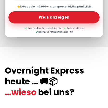
★
5,0
Google
·
40.000+
Transporte
·
99,5%
pünktlich
Preis anzeigen
Kostenlos & unverbindlich
Sofort-Preis
Keine versteckten Kosten
Overnight Express
heute ... 🚚📦
...wieso
bei uns?