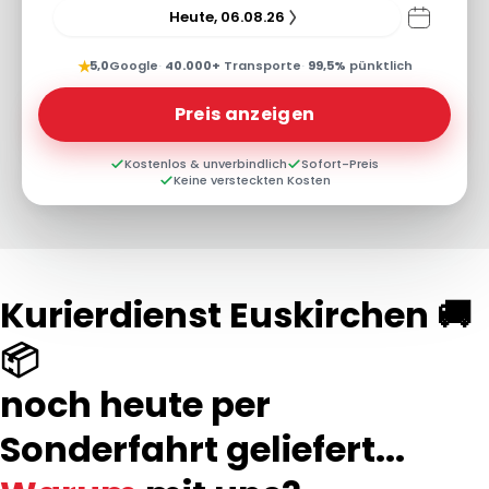
Heute, 06.08.26
★
5,0
Google
·
40.000+
Transporte
·
99,5%
pünktlich
Preis anzeigen
Kostenlos & unverbindlich
Sofort-Preis
Keine versteckten Kosten
Kurierdienst Euskirchen 🚚
📦
noch heute per
Sonderfahrt geliefert...