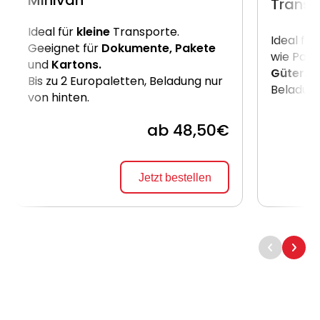
Minivan
Transp
Ideal für
kleine
Transporte.
Ideal für
Geeignet für
Dokumente, Pakete
wie Pake
und
Kartons.
Güter
. B
Bis zu 2 Europaletten, Beladung nur
Beladung
von hinten.
ab 48,50€
Jetzt bestellen