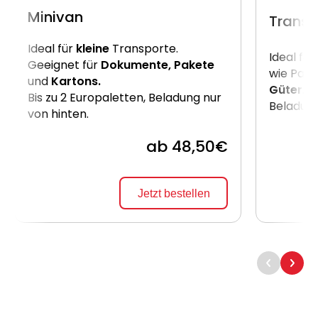
Minivan
Transp
Ideal für
kleine
Transporte.
Ideal für
Geeignet für
Dokumente, Pakete
wie Pake
und
Kartons.
Güter
. B
Bis zu 2 Europaletten, Beladung nur
Beladung
von hinten.
ab 48,50€
Jetzt bestellen