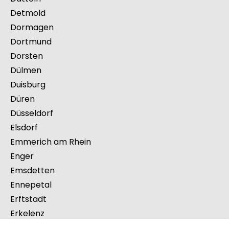
Castrop-Rauxel
Coesfeld
Delbrück
Datteln
Detmold
Dormagen
Dortmund
Dorsten
Dülmen
Duisburg
Düren
Düsseldorf
Elsdorf
Emmerich am Rhein
Enger
Emsdetten