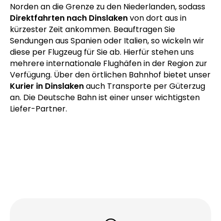
Kurierfahrten nach Dinslaken
heute führen an den
Niederrhein. Die Stadt ist ideal ans Fernstraßennetz
angebunden. Die A3 führt von Süd nach Nord direkt
durchs Stadtgebiet. Die Autobahn führt Richtung
Norden an die Grenze zu den Niederlanden, sodass
Direktfahrten nach Dinslaken
von dort aus in
kürzester Zeit ankommen. Beauftragen Sie
Sendungen aus Spanien oder Italien, so wickeln wir
diese per Flugzeug für Sie ab. Hierfür stehen uns
mehrere internationale Flughäfen in der Region zur
Verfügung. Über den örtlichen Bahnhof bietet unser
Kurier in Dinslaken
auch Transporte per Güterzug
an. Die Deutsche Bahn ist einer unser wichtigsten
Liefer-Partner.