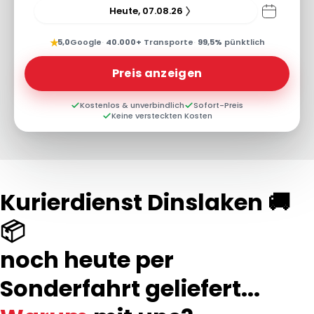
Heute, 07.08.26
★
5,0
Google
·
40.000+
Transporte
·
99,5%
pünktlich
Preis anzeigen
Kostenlos & unverbindlich
Sofort-Preis
Keine versteckten Kosten
Kurierdienst Dinslaken 🚚
📦
noch heute per
Sonderfahrt geliefert...