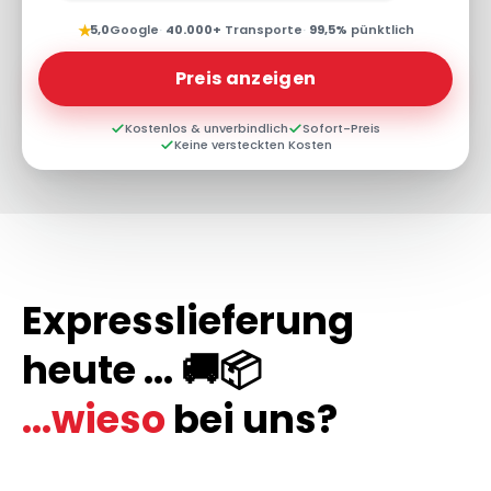
★
5,0
Google
·
40.000+
Transporte
·
99,5%
pünktlich
Preis anzeigen
Kostenlos & unverbindlich
Sofort-Preis
Keine versteckten Kosten
Expresslieferung
heute ... 🚚📦
...wieso
bei uns?