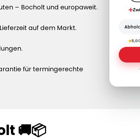
uten – Bocholt und europaweit.
Zw
ieferzeit auf dem Markt.
Abhol
★
5,0
dungen.
arantie für termingerechte
lt 🚚📦