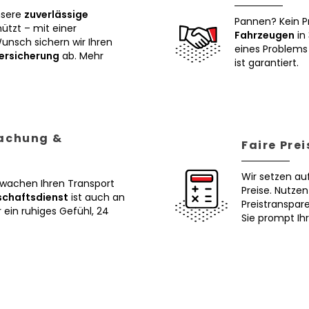
nsere
zuverlässige
Pannen? Kein P
tzt – mit einer
Fahrzeugen
in 
Wunsch sichern wir Ihren
eines Problems 
ersicherung
ab. Mehr
ist garantiert.
wachung &
Faire Pre
Wir setzen au
erwachen Ihren Transport
Preise. Nutze
schaftsdienst
ist auch an
Preistranspar
ein ruhiges Gefühl, 24
Sie prompt Ih