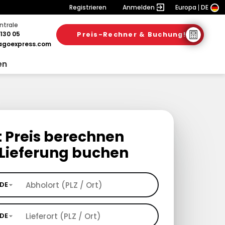
Registrieren
Anmelden
Europa
DE
ntrale
130 05
Preis-Rechner & Buchung!
goexpress.com
en
t Preis berechnen
Lieferung buchen
DE
DE