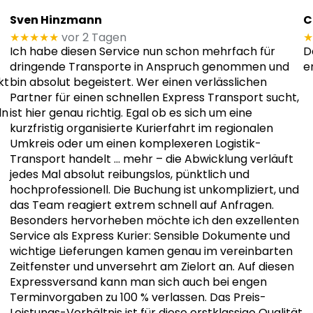
Sven Hinzmann
C
★★★★★
vor 2 Tagen
★
Ich habe diesen Service nun schon mehrfach für
D
dringende Transporte in Anspruch genommen und
e
kt
bin absolut begeistert. Wer einen verlässlichen
Partner für einen schnellen Express Transport sucht,
ln
ist hier genau richtig. Egal ob es sich um eine
kurzfristig organisierte Kurierfahrt im regionalen
Umkreis oder um einen komplexeren Logistik-
Transport handelt
… mehr
– die Abwicklung verläuft
jedes Mal absolut reibungslos, pünktlich und
hochprofessionell. Die Buchung ist unkompliziert, und
das Team reagiert extrem schnell auf Anfragen.
Besonders hervorheben möchte ich den exzellenten
Service als Express Kurier: Sensible Dokumente und
wichtige Lieferungen kamen genau im vereinbarten
Zeitfenster und unversehrt am Zielort an. Auf diesen
Expressversand kann man sich auch bei engen
Terminvorgaben zu 100 % verlassen. Das Preis-
Leistungs-Verhältnis ist für diese erstklassige Qualität