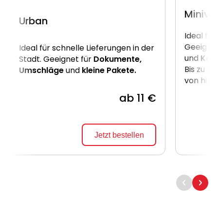
Miniva
Urban
Ideal für
Geeignet
Ideal für schnelle Lieferungen in der
und
Kart
Stadt. Geeignet für
Dokumente,
Bis zu 2
Umschläge
und
kleine Pakete.
von hint
ab 11 €
Jetzt bestellen