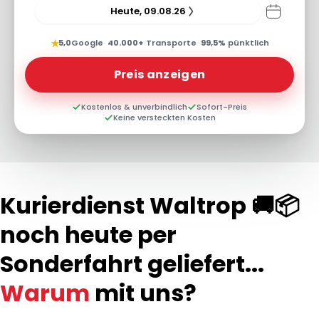
Heute, 09.08.26
★
5,0
Google
·
40.000+
Transporte
·
99,5%
pünktlich
Preis anzeigen
Kostenlos & unverbindlich
Sofort-Preis
Keine versteckten Kosten
Kurierdienst Waltrop 🚚📦
noch heute per
Sonderfahrt geliefert...
Warum
mit uns?