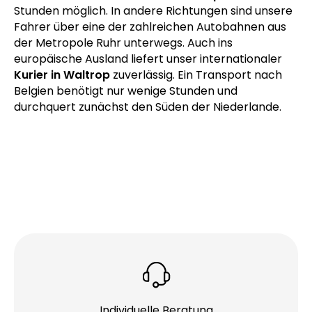
Die A2 startet einige Kilometer westlich von
Waltrop im Ruhrgebiet und führt nordöstlich über
Hannover nach Berlin. Aus der Hauptstadt sind
schnelle
Direktfahrten nach Waltrop
in rund fünf
Stunden möglich. In andere Richtungen sind unsere
Fahrer über eine der zahlreichen Autobahnen aus
der Metropole Ruhr unterwegs. Auch ins
europäische Ausland liefert unser internationaler
Kurier in Waltrop
zuverlässig. Ein Transport nach
Belgien benötigt nur wenige Stunden und
durchquert zunächst den Süden der Niederlande.