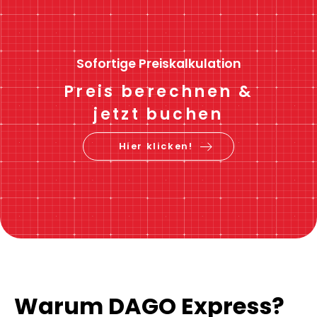
Sofortige Preiskalkulation
Preis berechnen &
jetzt buchen
Hier klicken!