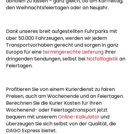
Sendungen
auch an Samstagen, Sonntagen und
gesetzlichen Feiertagen sicher und schnell zum Ziel
zu bringen. Wir stehen bereit, um Ihre Anfragen zu
bearbeiten und Ihre Güter schon binnen 2 Stunden
abholen zu lassen – ganz gleich, ob am Karfreitag,
den Weihnachtsfeiertagen oder an Neujahr.
Dank unseres breit aufgestellten Fuhrparks mit
über 50.000 Fahrzeugen, werden wir jedem
Transportvorhaben gerecht und sorgen in ganz
Europa für eine
termingerechte Lieferung
Ihrer
dringenden Sendungen, selbst bei
Notfalllogistik
an
Feiertagen.
Profitieren Sie von einem Kurierdienst zu fairen
Preisen, auch am Wochenende und an Feiertagen.
Berechnen Sie die Kurier Kosten für Ihren