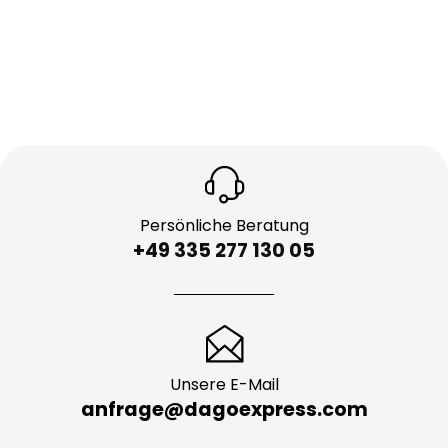
Wochenend- oder Feiertagstransport jetzt
bequem mit unserem
Online-Kalkulator
und
überzeugen Sie sich selbst von der Qualität, die
DAGO Express bietet.
Persönliche Beratung
+49 335 277 130 05