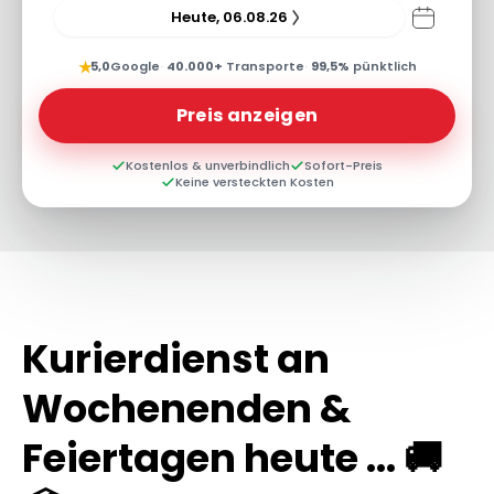
Heute, 06.08.26
★
5,0
Google
·
40.000+
Transporte
·
99,5%
pünktlich
Preis anzeigen
Kostenlos & unverbindlich
Sofort-Preis
Keine versteckten Kosten
Kurierdienst an
Wochenenden &
Feiertagen heute ... 🚚