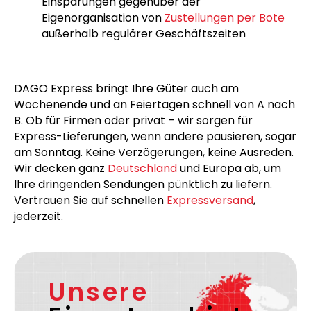
Großer Fuhrpark ermöglicht umfassenden
Service in ganz Europa, auch an Sonn- und
Feiertagen
Überlegene Effizienz und signifikante
Einsparungen gegenüber der
Eigenorganisation von
Zustellungen per Bote
außerhalb regulärer Geschäftszeiten
DAGO Express bringt Ihre Güter auch am
Wochenende und an Feiertagen schnell von A nach
B. Ob für Firmen oder privat – wir sorgen für
Express-Lieferungen, wenn andere pausieren, sogar
am Sonntag. Keine Verzögerungen, keine Ausreden.
Wir decken ganz
Deutschland
und Europa ab, um
Ihre dringenden Sendungen pünktlich zu liefern.
Vertrauen Sie auf schnellen
Expressversand
,
jederzeit.