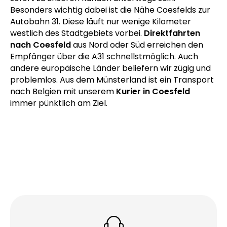
Nähe der Baumberge. Ihre Sendung kann unser
Fahrer aus jedem Ort Europas abholen. Dank gut
ausgebauter Straßen in der Region können wir
sofort zu unseren Kunden unterwegs sein.
Besonders wichtig dabei ist die Nähe Coesfelds zur
Autobahn 31. Diese läuft nur wenige Kilometer
westlich des Stadtgebiets vorbei.
Direktfahrten
nach Coesfeld
aus Nord oder Süd erreichen den
Empfänger über die A31 schnellstmöglich. Auch
andere europäische Länder beliefern wir zügig und
problemlos. Aus dem Münsterland ist ein Transport
nach Belgien mit unserem
Kurier in Coesfeld
immer pünktlich am Ziel.