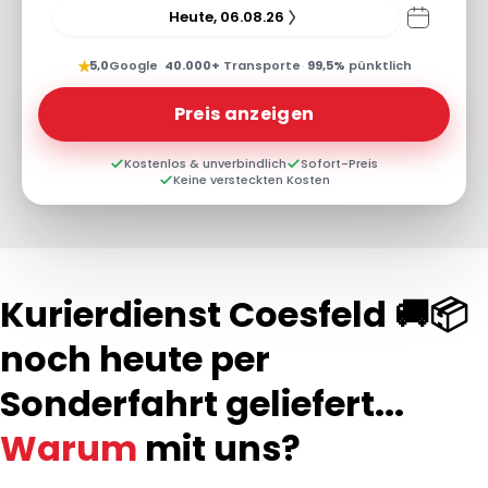
Heute, 06.08.26
★
5,0
Google
·
40.000+
Transporte
·
99,5%
pünktlich
Preis anzeigen
Kostenlos & unverbindlich
Sofort-Preis
Keine versteckten Kosten
Kurierdienst Coesfeld 🚚📦
noch heute per
Sonderfahrt geliefert...
Warum
mit uns?