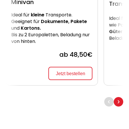
Minivan
Transp
Ideal für
kleine
Transporte.
Ideal für
Geeignet für
Dokumente, Pakete
wie Pake
und
Kartons.
Güter
. B
Bis zu 2 Europaletten, Beladung nur
Beladung
von hinten.
ab 48,50€
Jetzt bestellen