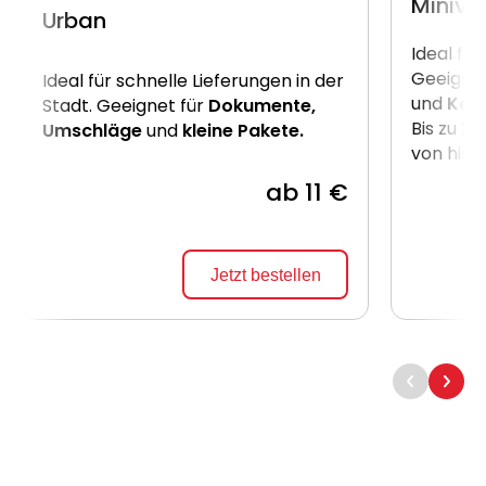
Miniva
Urban
Ideal für
Geeignet
Ideal für schnelle Lieferungen in der
und
Kart
Stadt. Geeignet für
Dokumente,
Bis zu 2
Umschläge
und
kleine Pakete.
von hint
ab 11 €
Jetzt bestellen