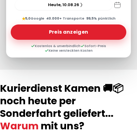
Heute, 10.08.26
★
5,0
Google
·
40.000+
Transporte
·
99,5%
pünktlich
Preis anzeigen
Kostenlos & unverbindlich
Sofort-Preis
Keine versteckten Kosten
Kurierdienst Kamen 🚚📦
noch heute per
Sonderfahrt geliefert...
Warum
mit uns?