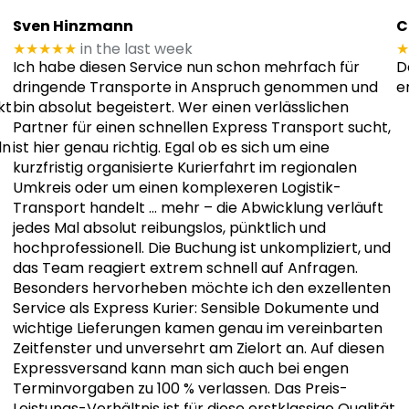
Sven Hinzmann
C
★★★★★
in the last week
★
Ich habe diesen Service nun schon mehrfach für
D
dringende Transporte in Anspruch genommen und
e
kt
bin absolut begeistert. Wer einen verlässlichen
Partner für einen schnellen Express Transport sucht,
ln
ist hier genau richtig. Egal ob es sich um eine
kurzfristig organisierte Kurierfahrt im regionalen
Umkreis oder um einen komplexeren Logistik-
Transport handelt
… mehr
– die Abwicklung verläuft
jedes Mal absolut reibungslos, pünktlich und
hochprofessionell. Die Buchung ist unkompliziert, und
das Team reagiert extrem schnell auf Anfragen.
Besonders hervorheben möchte ich den exzellenten
Service als Express Kurier: Sensible Dokumente und
wichtige Lieferungen kamen genau im vereinbarten
Zeitfenster und unversehrt am Zielort an. Auf diesen
Expressversand kann man sich auch bei engen
Terminvorgaben zu 100 % verlassen. Das Preis-
Leistungs-Verhältnis ist für diese erstklassige Qualität