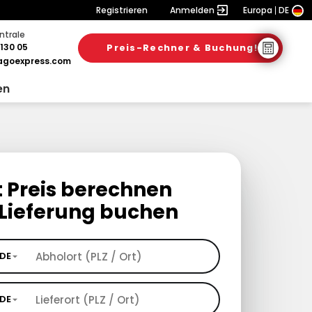
Registrieren
Anmelden
Europa
DE
ntrale
130 05
Preis-Rechner & Buchung!
goexpress.com
en
t Preis berechnen
Lieferung buchen
DE
DE