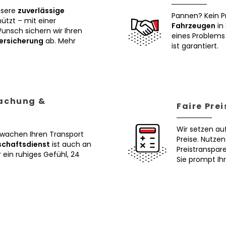
nsere
zuverlässige
Pannen? Kein P
tzt – mit einer
Fahrzeugen
in 
Wunsch sichern wir Ihren
eines Problems 
ersicherung
ab. Mehr
ist garantiert.
wachung &
Faire Pre
Wir setzen au
erwachen Ihren Transport
Preise. Nutze
schaftsdienst
ist auch an
Preistranspar
ein ruhiges Gefühl, 24
Sie prompt Ih