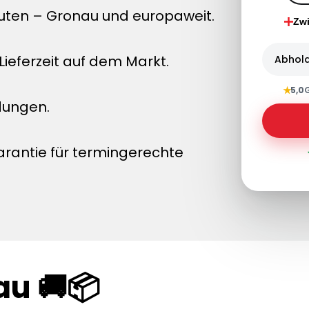
uten – Gronau und europaweit.
Zw
ieferzeit auf dem Markt.
Abhol
★
5,0
dungen.
arantie für termingerechte
au 🚚📦