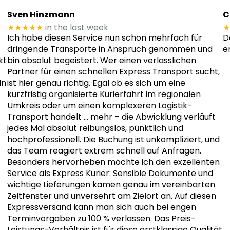
Sven Hinzmann
C
★★★★★
in the last week
★
Ich habe diesen Service nun schon mehrfach für
D
dringende Transporte in Anspruch genommen und
e
kt
bin absolut begeistert. Wer einen verlässlichen
Partner für einen schnellen Express Transport sucht,
ln
ist hier genau richtig. Egal ob es sich um eine
kurzfristig organisierte Kurierfahrt im regionalen
Umkreis oder um einen komplexeren Logistik-
Transport handelt
… mehr
– die Abwicklung verläuft
jedes Mal absolut reibungslos, pünktlich und
hochprofessionell. Die Buchung ist unkompliziert, und
das Team reagiert extrem schnell auf Anfragen.
Besonders hervorheben möchte ich den exzellenten
Service als Express Kurier: Sensible Dokumente und
wichtige Lieferungen kamen genau im vereinbarten
Zeitfenster und unversehrt am Zielort an. Auf diesen
Expressversand kann man sich auch bei engen
Terminvorgaben zu 100 % verlassen. Das Preis-
Leistungs-Verhältnis ist für diese erstklassige Qualität