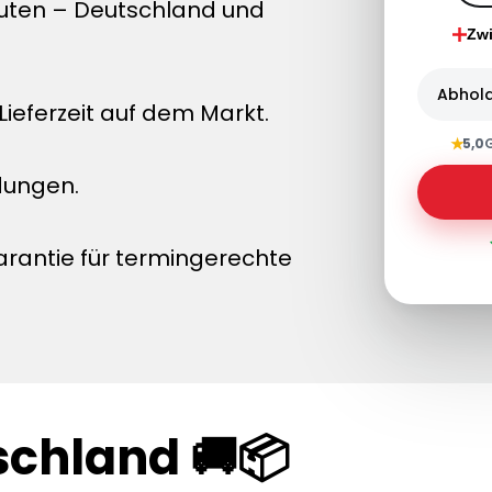
nuten – Deutschland und
Zw
Abhol
ieferzeit auf dem Markt.
★
5,0
dungen.
arantie für termingerechte
schland 🚚📦