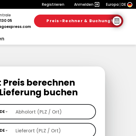
Registrieren
Anmelden
Europa
DE
ntrale
130 05
Preis-Rechner & Buchung!
goexpress.com
en
t Preis berechnen
Lieferung buchen
DE
DE