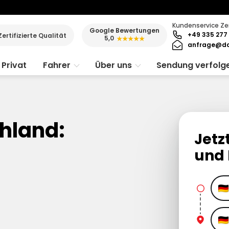
Kundenservice Ze
Google Bewertungen
+49 335 277 
Zertifizierte Qualität
5,0
★★★★★
anfrage@da
Privat
Fahrer
Über uns
Sendung verfolg
hland:
Jetz
und 