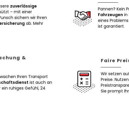
nsere
zuverlässige
Pannen? Kein P
tzt – mit einer
Fahrzeugen
in 
Wunsch sichern wir Ihren
eines Problems 
ersicherung
ab. Mehr
ist garantiert.
wachung &
Faire Pre
Wir setzen au
erwachen Ihren Transport
Preise. Nutze
schaftsdienst
ist auch an
Preistranspar
ein ruhiges Gefühl, 24
Sie prompt Ih