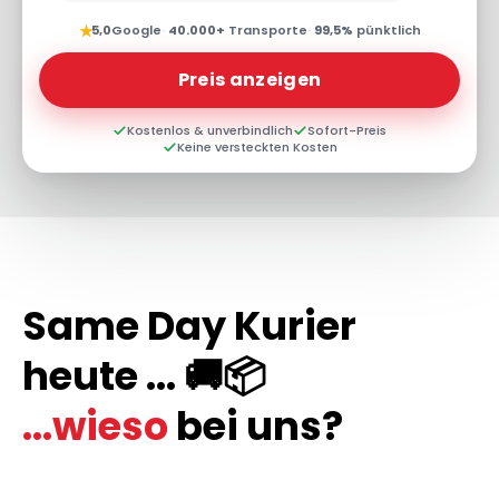
★
5,0
Google
·
40.000+
Transporte
·
99,5%
pünktlich
Preis anzeigen
Kostenlos & unverbindlich
Sofort-Preis
Keine versteckten Kosten
Same Day Kurier
heute ... 🚚📦
...wieso
bei uns?