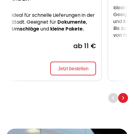
Ideal für
Geeignet
Ideal für schnelle Lieferungen in der
und
Kart
Stadt. Geeignet für
Dokumente,
Bis zu 2
Umschläge
und
kleine Pakete.
von hint
ab 11 €
Jetzt bestellen