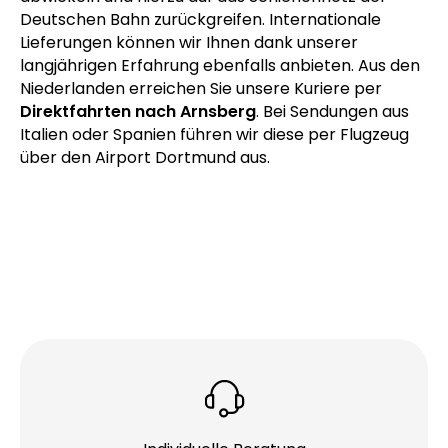
sind unsere Fahrer immer zügig mit Ihren Waren am
Ziel. Unser
Kurier in Arnsberg
kann auch
Transporte von schweren Maschinen für Sie
abwickeln und hierzu auf das Schienennetz der
Deutschen Bahn zurückgreifen. Internationale
Lieferungen können wir Ihnen dank unserer
langjährigen Erfahrung ebenfalls anbieten. Aus den
Niederlanden erreichen Sie unsere Kuriere per
Direktfahrten nach Arnsberg
. Bei Sendungen aus
Italien oder Spanien führen wir diese per Flugzeug
über den Airport Dortmund aus.