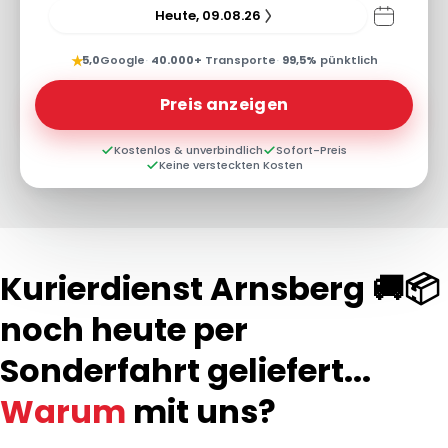
Heute, 09.08.26
★
5,0
Google
·
40.000+
Transporte
·
99,5%
pünktlich
Preis anzeigen
Kostenlos & unverbindlich
Sofort-Preis
Keine versteckten Kosten
Kurierdienst Arnsberg 🚚📦
noch heute per
Sonderfahrt geliefert...
Warum
mit uns?