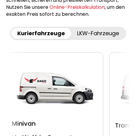
schnellen, sicheren und preiswerten Transport.
Nutzen Sie unsere
Online-Preiskalkulation
, um den
exakten Preis sofort zu berechnen.
Kurierfahrzeuge
LKW-Fahrzeuge
Minivan
Transp