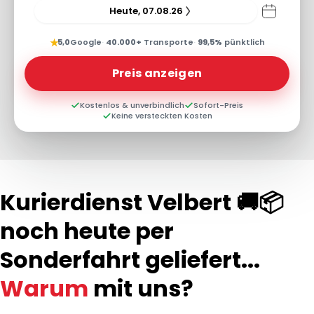
Heute, 07.08.26
★
5,0
Google
·
40.000+
Transporte
·
99,5%
pünktlich
Preis anzeigen
Kostenlos & unverbindlich
Sofort-Preis
Keine versteckten Kosten
Kurierdienst Velbert 🚚📦
noch heute per
Sonderfahrt geliefert...
Warum
mit uns?