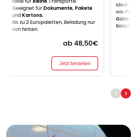
Ideal für
kleine
Transporte.
Ideal für
Geeignet für
Dokumente, Pakete
wie Pake
und
Kartons.
Güter
. B
Bis zu 2 Europaletten, Beladung nur
Beladung
von hinten.
ab 48,50€
Jetzt bestellen