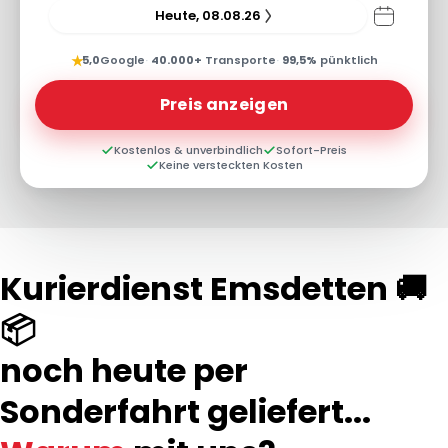
Heute, 08.08.26
★
5,0
Google
·
40.000+
Transporte
·
99,5%
pünktlich
Preis anzeigen
Kostenlos & unverbindlich
Sofort-Preis
Keine versteckten Kosten
Kurierdienst Emsdetten 🚚
📦
noch heute per
Sonderfahrt geliefert...