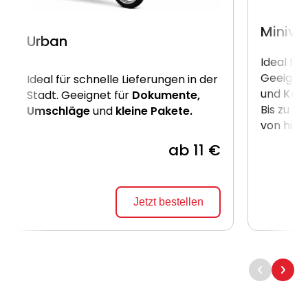
Miniva
Urban
Ideal für
Geeignet
Ideal für schnelle Lieferungen in der
und
Kart
Stadt. Geeignet für
Dokumente,
Bis zu 2
Umschläge
und
kleine Pakete.
von hint
ab 11 €
Jetzt bestellen