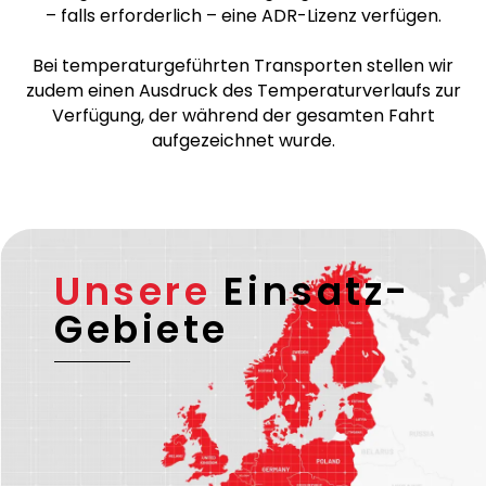
Wir sind nach
ISO 9001
zertifiziert. Alle
grenzüberschreitenden Fahrten werden von
verifizierten und zuverlässigen Transportpartnern
durchgeführt, die über eine gültige EU-Lizenz sowie
– falls erforderlich – eine ADR-Lizenz verfügen.
Bei temperaturgeführten Transporten stellen wir
zudem einen Ausdruck des Temperaturverlaufs zur
Verfügung, der während der gesamten Fahrt
aufgezeichnet wurde.
Unsere
Einsatz-
Gebiete