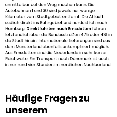
Ihnen. Ihren Auftrag kann unser Fahrer sehr
kurzfristig ausführen und Ihre Ware überall abholen.
Zahlreiche gut ausgebaute Straßen in der Region
sorgen dafür, dass unser
Kurier in Emsdetten
sich
unmittelbar auf den Weg machen kann. Die
Autobahnen 1 und 30 sind jeweils nur wenige
Kilometer vom Stadtgebiet entfernt. Die A1 läuft
südlich direkt ins Ruhrgebiet und nordöstlich nach
Hamburg.
Direktfahrten nach Emsdetten
führen
letztendlich über die Bundesstraßen 475 oder 481 in
die Stadt hinein. Internationale Lieferungen sind aus
dem Münsterland ebenfalls unkompliziert möglich.
Aus Emsdetten sind die Niederlande in sehr kurzer
Reichweite. Ein Transport nach Dänemark ist auch
in nur rund vier Stunden im nördlichen Nachbarland.