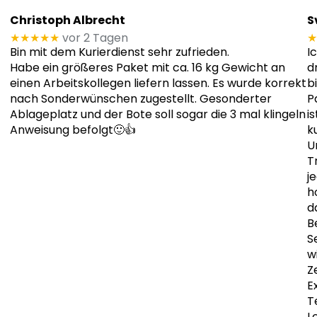
Christoph Albrecht
S
★★★★★
vor 2 Tagen
★
Bin mit dem Kurierdienst sehr zufrieden.
I
Habe ein größeres Paket mit ca. 16 kg Gewicht an
d
einen Arbeitskollegen liefern lassen. Es wurde korrekt
b
nach Sonderwünschen zugestellt. Gesonderter
P
Ablageplatz und der Bote soll sogar die 3 mal klingeln
i
Anweisung befolgt🙂👍
k
U
T
j
h
d
B
S
w
Z
E
T
L