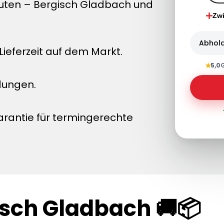
nuten – Bergisch Gladbach und
Zw
Abhol
ieferzeit auf dem Markt.
★
5,0
dungen.
arantie für termingerechte
isch Gladbach 🚚📦