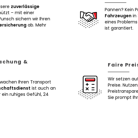
nsere
zuverlässige
Pannen? Kein P
tzt – mit einer
Fahrzeugen
in 
Wunsch sichern wir Ihren
eines Problems 
ersicherung
ab. Mehr
ist garantiert.
wachung &
Faire Pre
Wir setzen au
erwachen Ihren Transport
Preise. Nutze
schaftsdienst
ist auch an
Preistranspar
ein ruhiges Gefühl, 24
Sie prompt Ih