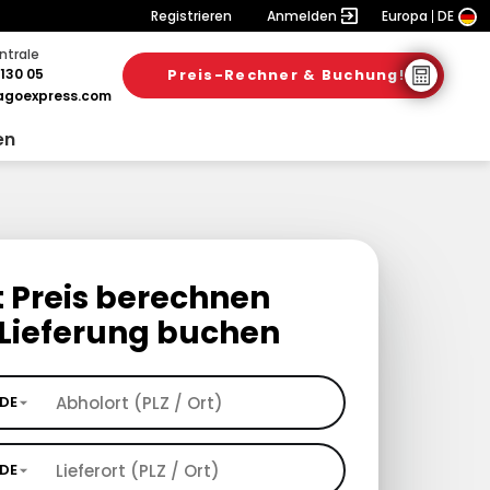
Registrieren
Anmelden
Europa
DE
ntrale
130 05
Preis-Rechner & Buchung!
goexpress.com
en
t Preis berechnen
Lieferung buchen
DE
DE