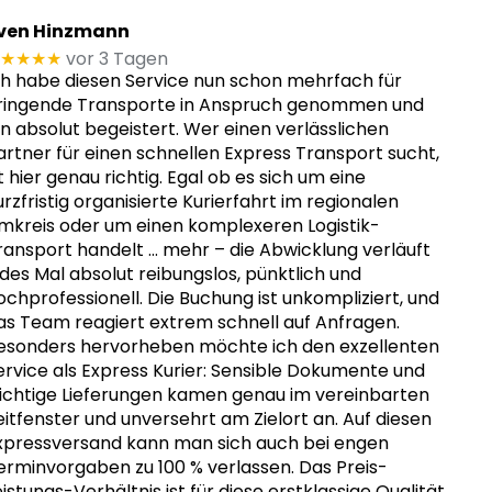
ven Hinzmann
★★★★
vor 3 Tagen
ch habe diesen Service nun schon mehrfach für
ringende Transporte in Anspruch genommen und
in absolut begeistert. Wer einen verlässlichen
artner für einen schnellen Express Transport sucht,
st hier genau richtig. Egal ob es sich um eine
urzfristig organisierte Kurierfahrt im regionalen
mkreis oder um einen komplexeren Logistik-
ransport handelt
… mehr
– die Abwicklung verläuft
edes Mal absolut reibungslos, pünktlich und
ochprofessionell. Die Buchung ist unkompliziert, und
as Team reagiert extrem schnell auf Anfragen.
esonders hervorheben möchte ich den exzellenten
ervice als Express Kurier: Sensible Dokumente und
ichtige Lieferungen kamen genau im vereinbarten
eitfenster und unversehrt am Zielort an. Auf diesen
xpressversand kann man sich auch bei engen
erminvorgaben zu 100 % verlassen. Das Preis-
eistungs-Verhältnis ist für diese erstklassige Qualität