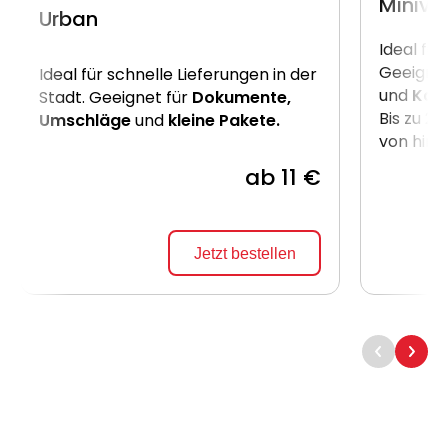
Miniva
Urban
Ideal für
Geeignet
Ideal für schnelle Lieferungen in der
und
Kart
Stadt. Geeignet für
Dokumente,
Bis zu 2
Umschläge
und
kleine Pakete.
von hint
ab 11 €
Jetzt bestellen