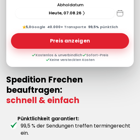
Abholdatum
Heute, 07.08.26
★
5,0
Google
·
40.000+
Transporte
·
99,5%
pünktlich
Preis anzeigen
Kostenlos & unverbindlich
Sofort-Preis
Keine versteckten Kosten
Spedition Frechen
beauftragen:
schnell & einfach
Pünktlichkeit garantiert:
99,5 % der Sendungen treffen termingerecht
ein.