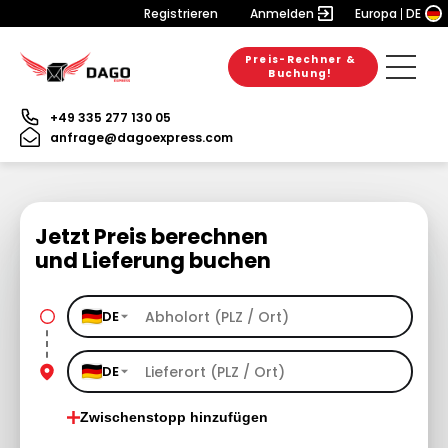
Registrieren
Anmelden
Europa
DE
Preis-Rechner &
Buchung!
+49 335 277 130 05
anfrage@dagoexpress.com
Jetzt Preis berechnen
und Lieferung buchen
DE
DE
Zwischenstopp hinzufügen