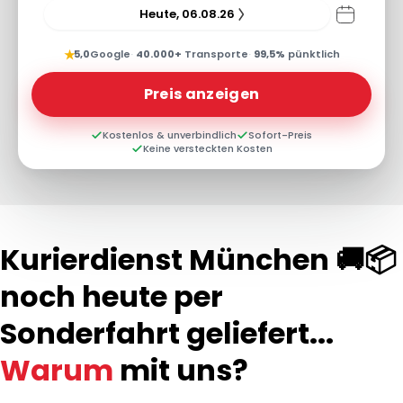
Heute, 06.08.26
★
5,0
Google
·
40.000+
Transporte
·
99,5%
pünktlich
Preis anzeigen
Kostenlos & unverbindlich
Sofort-Preis
Keine versteckten Kosten
Kurierdienst München 🚚📦
noch heute per
Sonderfahrt geliefert...
Warum
mit uns?