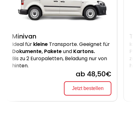
Minivan
Tr
Ideal für
kleine
Transporte. Geeignet für
Idea
Dokumente, Pakete
und
Kartons.
Pak
Bis zu 2 Europaletten, Beladung nur von
zu 
hinten.
hin
ab 48,50€
Jetzt bestellen