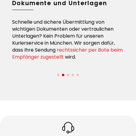
ige
Dokumente und Unterlagen
Son
Eil
Schnelle und sichere Übermittlung von
r ein
Sie h
wichtigen Dokumenten oder vertraulichen
 in
erle
Unterlagen? Kein Problem für unseren
auf u
Kurierservice in München. Wir sorgen dafür,
Rahm
dass Ihre Sendung
rechtssicher per Bote beim
ie
Send
Empfänger zugestellt
wird.
dire