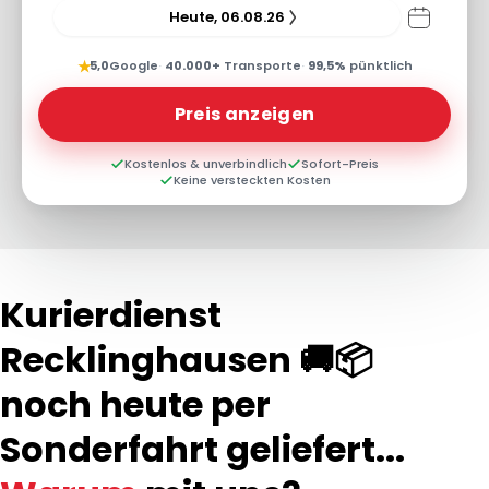
Heute, 06.08.26
★
5,0
Google
·
40.000+
Transporte
·
99,5%
pünktlich
Preis anzeigen
Kostenlos & unverbindlich
Sofort-Preis
Keine versteckten Kosten
Kurierdienst
Recklinghausen 🚚📦
noch heute per
Sonderfahrt geliefert...