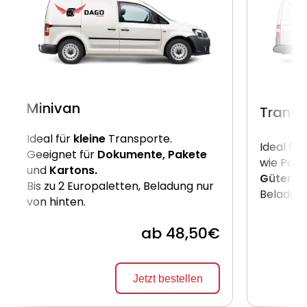
Minivan
Transp
Ideal für
kleine
Transporte.
Ideal für
Geeignet für
Dokumente, Pakete
wie Pake
und
Kartons.
Güter
. B
Bis zu 2 Europaletten, Beladung nur
Beladung
von hinten.
ab 48,50€
Jetzt bestellen