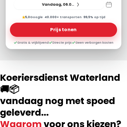
Vandaag, 06.08.26
★
5,0
Google
·
40.000+
transporten
·
99,5%
op tijd
Prijs tonen
Gratis & vrijblijvend
Directe prijs
Geen verborgen kosten
Koeriersdienst Waterland
🚚📦
vandaag nog met spoed
geleverd...
Waarom
voor ons kiezen?