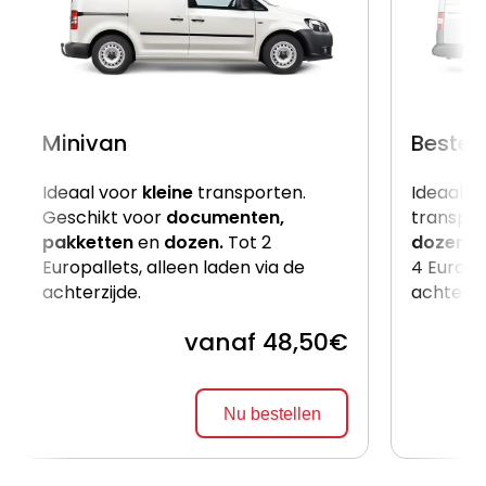
Minivan
Beste
Ideaal voor
kleine
transporten.
Ideaal v
Geschikt voor
documenten,
transpor
pakketten
en
dozen.
Tot 2
dozen
e
Europallets, alleen laden via de
4 Europal
achterzijde.
achterzi
vanaf 48,50€
Nu bestellen