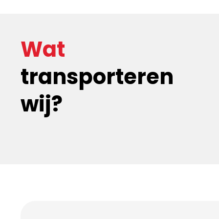
port
Wat
transporteren
rt uw pallets betrouwbaar vanuit Eindhoven door heel E
drijf Eindhoven
leveren wij pallets direct af op elke be
ltijd op tijd en veilig. Ook voor
internationaal transport 
wij?
of Duitsland bieden wij maatwerkoplossingen.