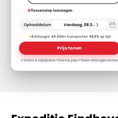
Tussenstop toevoegen
Ophaaldatum
Vandaag, 08.08.26
★
5,0
Google
·
40.000+
transporten
·
99,5%
op tijd
Prijs tonen
Gratis & vrijblijvend
Directe prijs
Geen verborgen koste