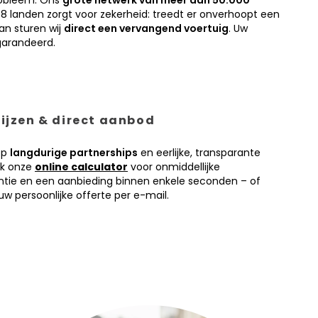
obleem. Ons
grote netwerk van meer dan 50.000
38 landen zorgt voor zekerheid: treedt er onverhoopt een
an sturen wij
direct een vervangend voertuig
. Uw
garandeerd.
prijzen & direct aanbod
op
langdurige partnerships
en eerlijke, transparante
ik onze
online calculator
voor onmiddellijke
antie en een aanbieding binnen enkele seconden – of
w persoonlijke offerte per e-mail.