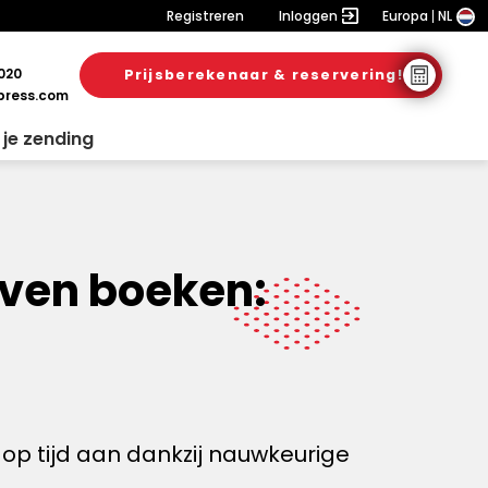
Registreren
Inloggen
Europa
NL
020
Prijsberekenaar & reservering!
ress.com
 je zending
oven boeken:
op tijd aan dankzij nauwkeurige