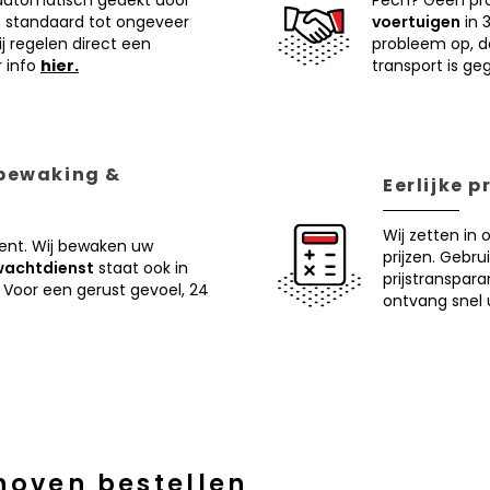
 automatisch gedekt door
Pech? Geen pr
 standaard tot ongeveer
voertuigen
in 
j regelen direct een
probleem op, d
r info
hier.
transport is ge
 bewaking &
Eerlijke 
Wij zetten in 
ent. Wij bewaken uw
prijzen. Gebru
wachtdienst
staat ook in
prijstranspar
 Voor een gerust gevoel, 24
ontvang snel u
hoven bestellen