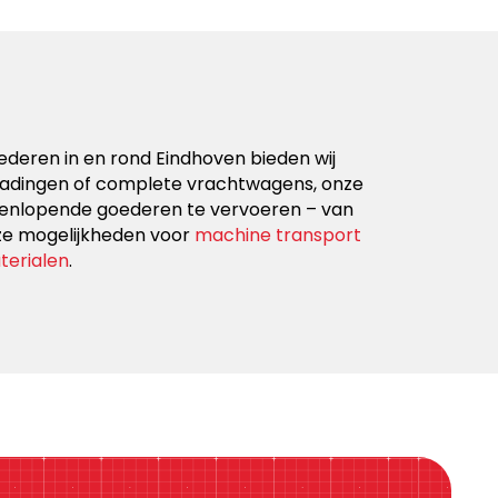
Spoedtr
ederen in en rond Eindhoven bieden wij
Heeft u ha
elladingen of complete vrachtwagens, onze
transportbe
teenlopende goederen te vervoeren – van
af – met een 
ze mogelijkheden voor
machine transport
erialen
.