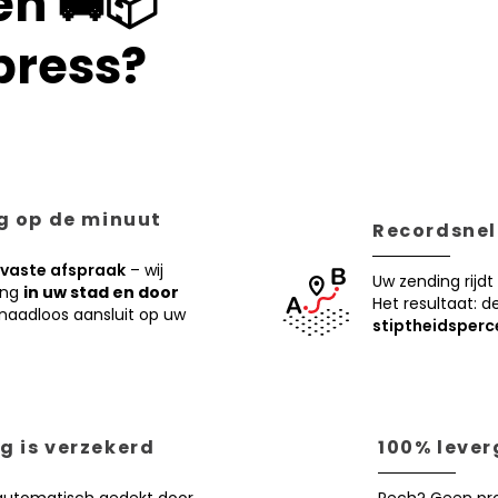
en 🚚📦
press?
ng op de minuut
Recordsnell
vaste afspraak
– wij
Uw zending rijdt
ing
in uw stad en door
Het resultaat: d
ie naadloos aansluit op uw
stiptheidsperc
g is verzekerd
100% lever