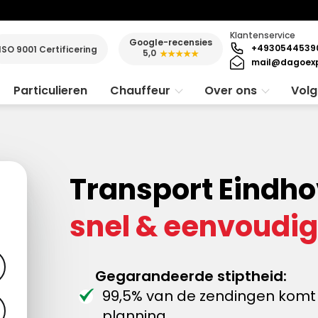
Klantenservice
Google-recensies
+4930544539
ISO 9001 Certificering
5,0
★★★★★
mail@dagoexp
Particulieren
Chauffeur
Over ons
Volg
Transport Eindh
snel & eenvoudig
Gegarandeerde stiptheid:
99,5% van de zendingen komt 
planning.