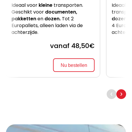
Ideaal voor
kleine
transporten.
Ideaal v
Geschikt voor
documenten,
transpor
pakketten
en
dozen.
Tot 2
dozen
e
Europallets, alleen laden via de
4 Europal
achterzijde.
achterzi
vanaf 48,50€
Nu bestellen