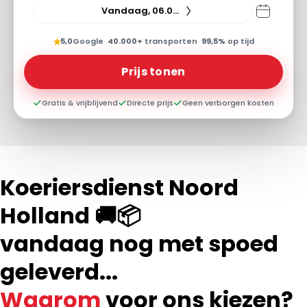
Vandaag, 06.08.26
★
5,0
Google
·
40.000+
transporten
·
99,5%
op tijd
Prijs tonen
Gratis & vrijblijvend
Directe prijs
Geen verborgen kosten
Koeriersdienst Noord
Holland 🚚📦
vandaag nog met spoed
geleverd...
Waarom
voor ons kiezen?