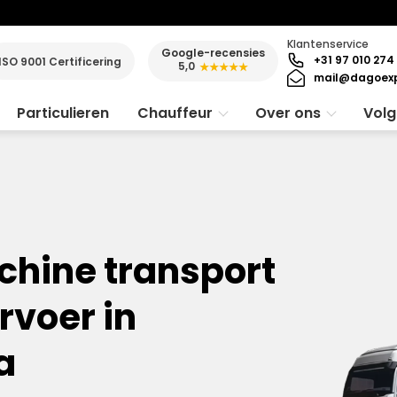
Klantenservice
Google-recensies
+31 97 010 274
ISO 9001 Certificering
5,0
★★★★★
mail@dagoexp
Particulieren
Chauffeur
Over ons
Volg
chine transport
voer in
a