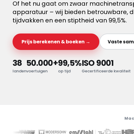
Of het nu gaat om zwaar machinetransp
apparatuur – wij bieden betrouwbare, di
tijdvakken en een stiptheid van 99,5%.
Prijs berekenen & boeken →
Vaste same
38
50.000+
99,5%
ISO 9001
landen
voertuigen
op tijd
Gecertificeerde kwaliteit
Mac