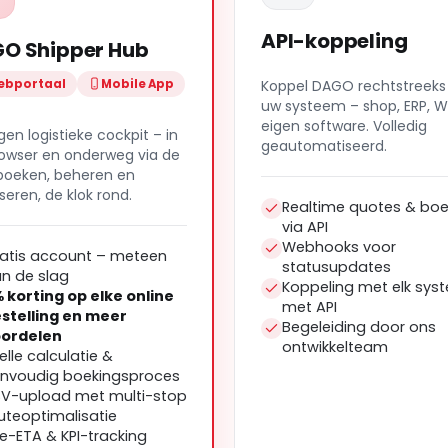
API-koppeling
O Shipper Hub
ebportaal
Mobile App
Koppel DAGO rechtstreeks
uw systeem – shop, ERP, 
eigen software. Volledig
gen logistieke cockpit – in
geautomatiseerd.
owser en onderweg via de
boeken, beheren en
seren, de klok rond.
Realtime quotes & boe
via API
Webhooks voor
atis account – meteen
statusupdates
n de slag
Koppeling met elk sys
 korting op elke online
met API
stelling en meer
Begeleiding door ons
ordelen
ontwikkelteam
elle calculatie &
nvoudig boekingsproces
V-upload met multi-stop
uteoptimalisatie
ve-ETA & KPI-tracking