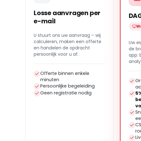
Losse aanvragen per
DAG
e-mail
W
U stuurt ons uw aanvraag – wij
calculeren, maken een offerte
Uw ei
en handelen de opdracht
de br
persoonlijk voor u af.
app: 
analy
Offerte binnen enkele
minuten
Gr
Persoonlijke begeleiding
aa
Geen registratie nodig
5%
be
vo
Sn
ee
CS
ro
Li