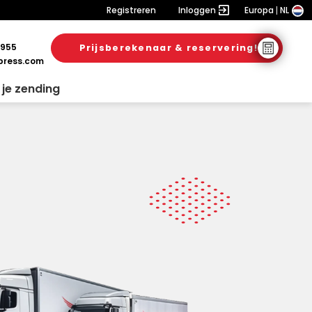
Registreren
Inloggen
Europa
NL
 955
Prijsberekenaar & reservering!
ress.com
 je zending