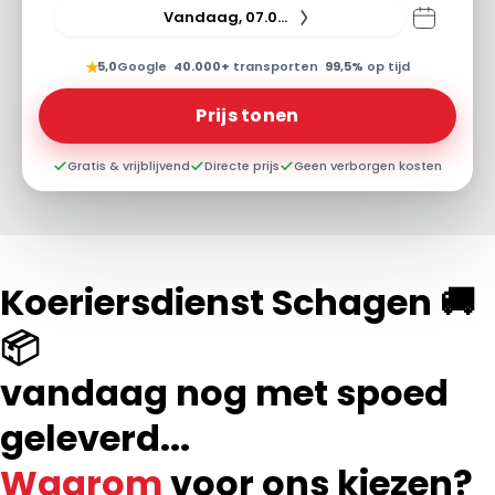
Vandaag, 07.08.26
★
5,0
Google
·
40.000+
transporten
·
99,5%
op tijd
Prijs tonen
Gratis & vrijblijvend
Directe prijs
Geen verborgen kosten
Koeriersdienst Schagen 🚚
📦
vandaag nog met spoed
geleverd...
Waarom
voor ons kiezen?