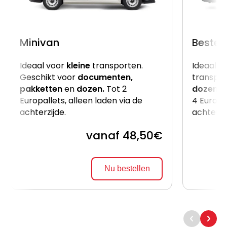
Minivan
Beste
Ideaal voor
kleine
transporten.
Ideaal v
Geschikt voor
documenten,
transpor
pakketten
en
dozen.
Tot 2
dozen
e
Europallets, alleen laden via de
4 Europal
achterzijde.
achterzi
vanaf 48,50€
Nu bestellen