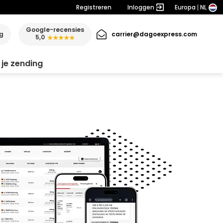
Registreren
Inloggen
Europa
NL
Google-recensies
ng
carrier@dagoexpress.com
5,0
★★★★★
 je zending