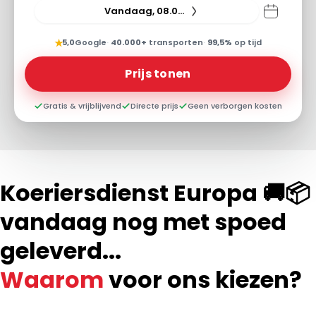
Vandaag, 08.08.26
★
5,0
Google
·
40.000+
transporten
·
99,5%
op tijd
Prijs tonen
Gratis & vrijblijvend
Directe prijs
Geen verborgen kosten
Koeriersdienst Europa 🚚📦
vandaag nog met spoed
geleverd...
Waarom
voor ons kiezen?