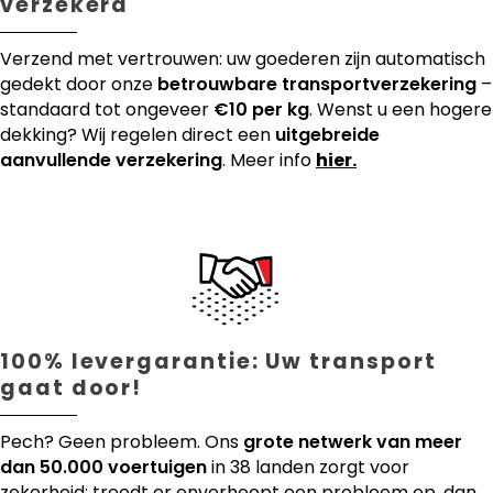
verzekerd
Verzend met vertrouwen: uw goederen zijn automatisch
gedekt door onze
betrouwbare transportverzekering
–
standaard tot ongeveer
€10 per kg
. Wenst u een hogere
dekking? Wij regelen direct een
uitgebreide
aanvullende verzekering
. Meer info
hier.
100% levergarantie: Uw transport
gaat door!
Pech? Geen probleem. Ons
grote netwerk van meer
dan 50.000 voertuigen
in 38 landen zorgt voor
zekerheid: treedt er onverhoopt een probleem op, dan