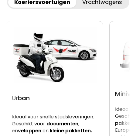
Koeriersvoertuigen
Vrachtwagens
Miniva
Urban
Ideaal v
Geschik
Ideaal voor snelle stadsleveringen.
pakkett
Geschikt voor
documenten,
Europalle
enveloppen
en
kleine pakketten.