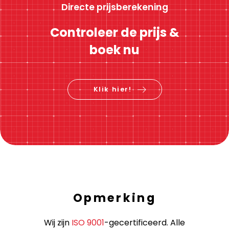
Directe prijsberekening
Controleer de prijs &
boek nu
Klik hier!