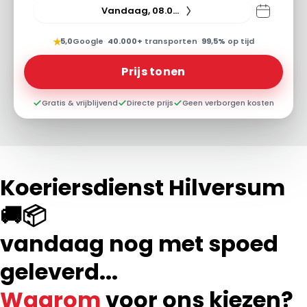
Vandaag, 08.08.26
★
5,0
Google
·
40.000+
transporten
·
99,5%
op tijd
Prijs tonen
Gratis & vrijblijvend
Directe prijs
Geen verborgen kosten
Koeriersdienst Hilversum
🚚📦
vandaag nog met spoed
geleverd...
Waarom
voor ons kiezen?