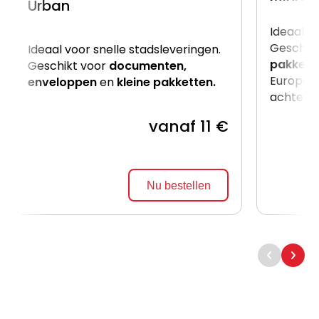
Urban
Ideaal v
Geschik
Ideaal voor snelle stadsleveringen.
pakkett
Geschikt voor
documenten,
Europalle
enveloppen
en
kleine pakketten.
achterzij
vanaf 11 €
Nu bestellen