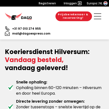
Registreren
Inloggen
Europa
NL
Prijsberekenaar &
reservering!
+31 97 010 274 955
mail@dagoexpress.com
Koeriersdienst Hilversum:
Vandaag besteld,
vandaag geleverd!
Snelle ophaling:
Ophaling binnen 60–120 minuten – Hilversum
en door heel Europa.
Directe levering zonder omwegen:
Zonder tussenstops – snelste levertijd op de