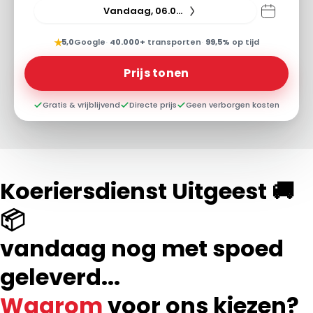
Vandaag, 06.08.26
★
5,0
Google
·
40.000+
transporten
·
99,5%
op tijd
Prijs tonen
Gratis & vrijblijvend
Directe prijs
Geen verborgen kosten
Koeriersdienst Uitgeest 🚚
📦
vandaag nog met spoed
geleverd...
Waarom
voor ons kiezen?