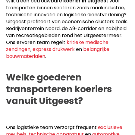
Wilt u een betrouwbare
koerier in Uitgeest
voor
transporten binnen sectoren zoals maakindustrie,
technische innovatie en logistieke dienstverlening?
Uitgeest profiteert van economische clusters zoals
Bedrijventerrein Noord, de A9-corridor en nabijheid
van recreatiegebieden rond het Uitgeestermeer.
Ons ervaren team regelt
kritieke medische
zendingen
,
express drukwerk
en
belangrijke
bouwmaterialen
.
Welke goederen
transporteren koeriers
vanuit Uitgeest?
Ons logistieke team verzorgt frequent
exclusieve
meubels
,
technische apparatuur
en
automotive