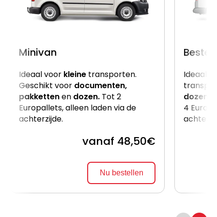
Minivan
Beste
Ideaal voor
kleine
transporten.
Ideaal v
Geschikt voor
documenten,
transpor
pakketten
en
dozen.
Tot 2
dozen
e
Europallets, alleen laden via de
4 Europal
achterzijde.
achterzi
vanaf 48,50€
Nu bestellen