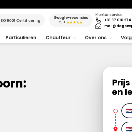
Klantenservice
Google-recensies
+31 97 010 274
ISO 9001 Certificering
5,0
★★★★★
mail@dagoexp
Particulieren
Chauffeur
Over ons
Volg
oorn:
Prij
en l