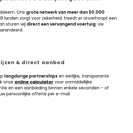
obleem. Ons
grote netwerk van meer dan 50.000
38 landen zorgt voor zekerheid: treedt er onverhoopt een
an sturen wij
direct een vervangend voertuig
. Uw
garandeerd.
prijzen & direct aanbod
op
langdurige partnerships
en eerlijke, transparante
ik onze
online calculator
voor onmiddellijke
antie en een aanbieding binnen enkele seconden – of
w persoonlijke offerte per e-mail.