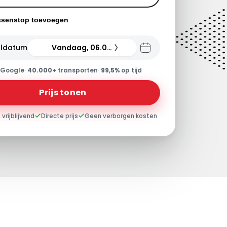
ssenstop toevoegen
ldatum
Vandaag, 06.08.26
Google
·
40.000+
transporten
·
99,5%
op tijd
Prijs tonen
 vrijblijvend
Directe prijs
Geen verborgen kosten