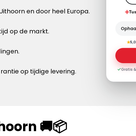
ithoorn en door heel Europa.
Tu
Ophaa
ijd op de markt.
★
5,0
dingen.
Gratis &
tie op tijdige levering.
hoorn 🚚📦