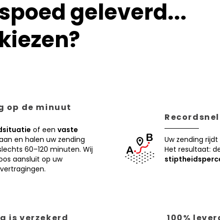
poed geleverd...
kiezen?
ng op de minuut
Recordsnell
situatie
of een
vaste
 aan en halen uw zending
Uw zending rijdt
lechts 60–120 minuten. Wij
Het resultaat: d
oos aansluit op uw
stiptheidsperc
vertragingen.
g is verzekerd
100% lever