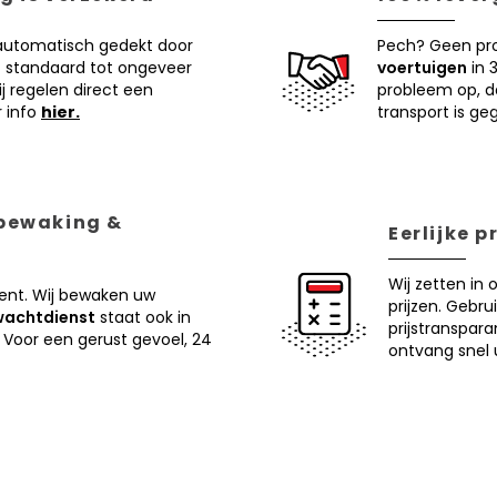
 automatisch gedekt door
Pech? Geen pr
 standaard tot ongeveer
voertuigen
in 
j regelen direct een
probleem op, d
r info
hier.
transport is ge
 bewaking &
Eerlijke 
Wij zetten in 
ent. Wij bewaken uw
prijzen. Gebru
wachtdienst
staat ook in
prijstranspar
 Voor een gerust gevoel, 24
ontvang snel u