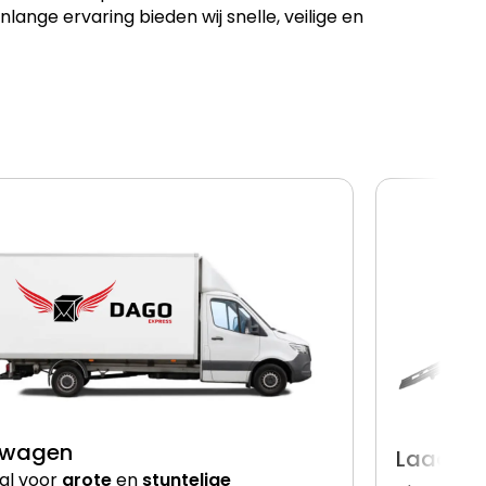
ge ervaring bieden wij snelle, veilige en
lwagen
Laadkle
al voor
grote
en
stuntelige