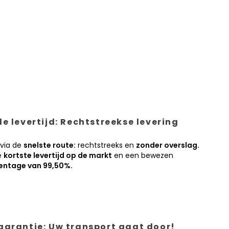
e levertijd: Rechtstreekse levering
 via de
snelste route:
rechtstreeks en
zonder overslag.
e
kortste levertijd op de markt
en een bewezen
entage van 99,50%.
garantie: Uw transport gaat door!