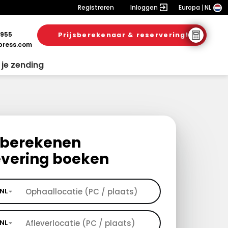
Registreren
Inloggen
Europa
NL
 955
Prijsberekenaar & reservering!
ress.com
 je zending
s berekenen
evering boeken
NL
NL