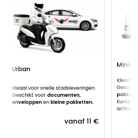
Miniva
Urban
Ideaal v
Geschik
Ideaal voor snelle stadsleveringen.
pakkett
Geschikt voor
documenten,
Europalle
enveloppen
en
kleine pakketten.
achterzij
vanaf 11 €