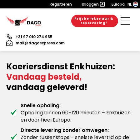
Registreren
Inloggen
Europa
NL
Prijsberekenaar &
reservering!
+31 97 010 274 955
mail@dagoexpress.com
Koeriersdienst Enkhuizen:
Vandaag besteld,
vandaag geleverd!
Snelle ophaling:
Ophaling binnen 60–120 minuten – Enkhuizen
en door heel Europa.
Directe levering zonder omwegen:
Zonder tussenstops – snelste levertijd op de