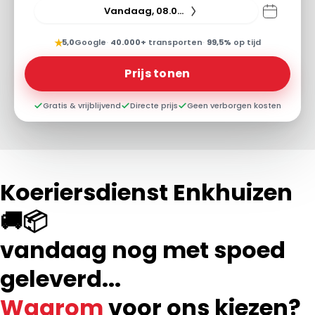
Vandaag, 08.08.26
★
5,0
Google
·
40.000+
transporten
·
99,5%
op tijd
Prijs tonen
Gratis & vrijblijvend
Directe prijs
Geen verborgen kosten
Koeriersdienst Enkhuizen
🚚📦
vandaag nog met spoed
geleverd...
Waarom
voor ons kiezen?