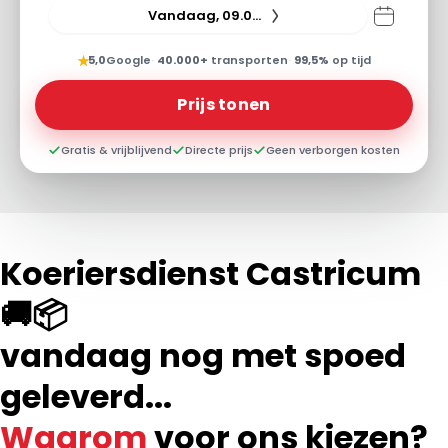
Vandaag, 09.08.26
★
5,0
Google
·
40.000+
transporten
·
99,5%
op tijd
Prijs tonen
Gratis & vrijblijvend
Directe prijs
Geen verborgen kosten
Koeriersdienst Castricum
🚚📦
vandaag nog met spoed
geleverd...
Waarom
voor ons kiezen?