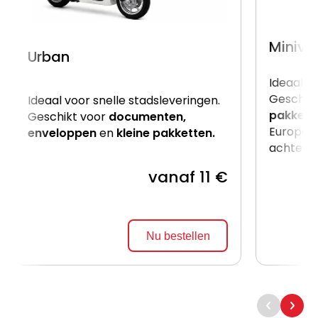
Miniva
Urban
Ideaal v
Geschik
Ideaal voor snelle stadsleveringen.
pakkett
Geschikt voor
documenten,
Europalle
enveloppen
en
kleine pakketten.
achterzij
vanaf 11 €
Nu bestellen