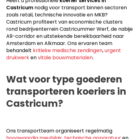
Heeft u professionele
koerier services in
Castricum
nodig voor transport binnen sectoren
zoals retail, technische innovatie en MKB?
Castricum profiteert van economische clusters
rond bedrijventerrein Castricummer Werf, de nabije
A9-corridor en uitstekende bereikbaarheid naar
Amsterdam en Alkmaar. Ons ervaren team
behandelt
kritieke medische zendingen
,
urgent
drukwerk
en
vitale bouwmaterialen
.
Wat voor type goederen
transporteren koeriers in
Castricum?
Ons transportteam organiseert regelmatig
hoogwaardig meubilair
,
technische apparatuur
en